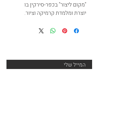
"מקום ליצור" בכפר-סירקין בו
יוצרת ומלמדת קרמיקה וציור.
צור קשר
שלח
הצהרת נגישות
אמצעי תשלום
אני רוצה שתשלחו אליי עידכונים והשראה במייל
משלוח והחזרות