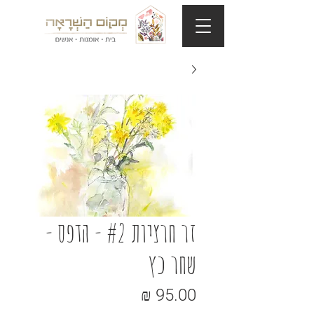
זר חרציות #2 - הדפס -
שחר כץ
מחיר