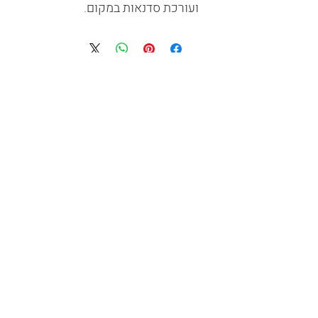
ועורכת סדנאות במקום.
צור קשר
שלח
הצהרת נגישות
אמצעי תשלום
אני רוצה שתשלחו אליי עידכונים והשראה במייל
משלוח והחזרות
תקנון