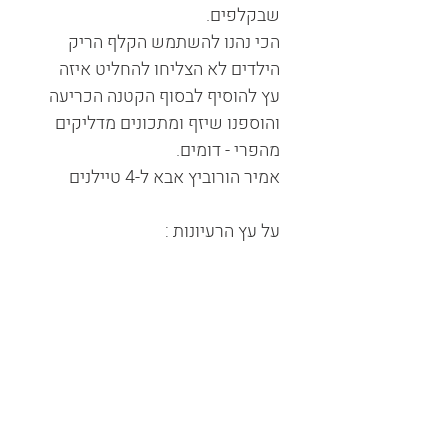
שבקלפים.
הכי נהנו להשתמש הקלף הריק
הילדים לא הצליחו להחליט איזה
עץ להוסיף לבסוף הקטנה הכריעה
והוספנו שיזף ומתכונים מדליקים
מהפרי - דומים.
אמיר הורוביץ אבא ל-4 טיילנים
על עץ הרעיונות :
נעים להכיר
אנחנו מיכל ואיילת, לכל אחת
מאתנו 3 ילדים ואנחנו גרות
בטבעון.
אנחנו יוצרות מוצרים, כותבות
ספרים ומנחות צוותים חינוכיים
וקהילות.
בעשייה שלנו אנחנו עוסקות