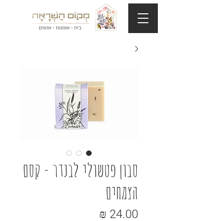
סבון פטשולי לבנדר - קסם
הצמחים
מחיר