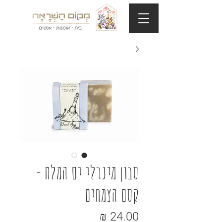
סבון מינרלי ים המלח -
קסם הצמחים
מחיר