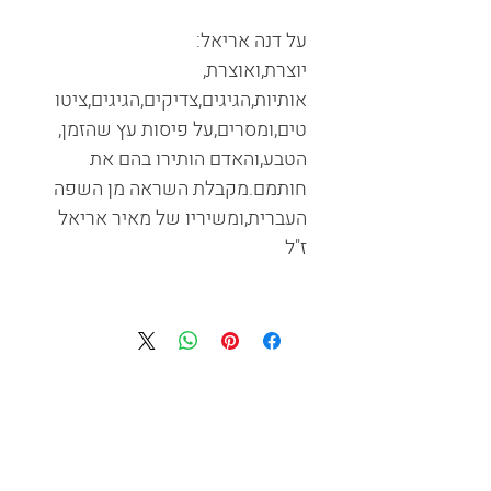
על דנה אריאל:
יוצרת,ואוצרת,
אותיות,הגיגים,צדיקים,הגיגים,ציטו
טים,ומסרים,על פיסות עץ שהזמן,
הטבע,והאדם הותירו בהם את
חותמם.מקבלת השראה מן השפה
העברית,ומשיריו של מאיר אריאל
ז"ל
צור קשר