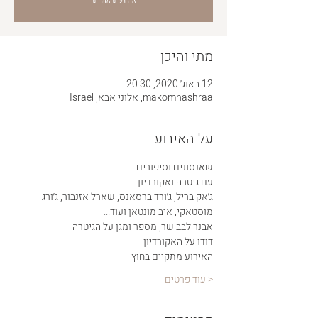
מתי והיכן
12 באוג׳ 2020, 20:30
makomhashraa, אלוני אבא, Israel
על האירוע
שאנסונים וסיפורים
עם גיטרה ואקורדיון
ג׳אק בריל, ג׳ורד ברסאנס, שארל אזנבור, ג׳ורג 
מוסטאקי, איב מונטאן ועוד...
אבנר לבב שר, מספר ומגן על הגיטרה
דודו על האקורדיון
האירוע מתקיים בחוץ
< עוד פרטים