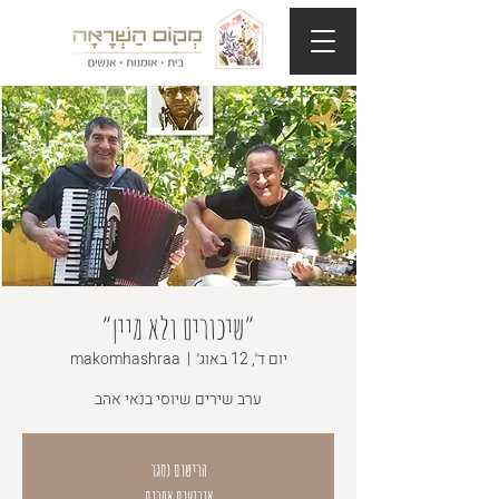
״שיכורים ולא מיין״
יום ד׳, 12 באוג׳
  |  
makomhashraa
ערב שירים שיוסי בנאי אהב
הרישום נסגר
אירועים אחרים