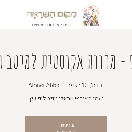
 - מחווה אקוסטית למיטב ה
יום ה׳, 13 באפר׳
  |  
Alonei Abba
נעמי מאירי-ישראלי ויניב ליפשיץ
ההרשמה סגורה