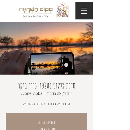
סדנת צילום בטלפון נייד בוקר
יום ד׳, 22 בפבר׳
  |  
Alonei Abba
עם נועה ברנט - רגעים בתנועה
ההרשמה סגורה
אירועים אחרים