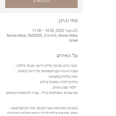
מתי והיכן
22 בפבר׳ 2023, 10:00 – 11:30
Alonei Abba, אלונים 3, Alonei Abba, 3600500,
Israel
על האירוע
נועה ברנט מגיעה אלינו היישר מבאר מילכה ,
שם היא גרה עם משפחתה על דיונה קסומה
נועה צלמת במקצועה
בתיכון למדה במגמת צילום
ולפני שבע שנים ,
עם שדרוג המצלמות בנייד , עברה להתמחות בתחום
.
בשנים האחרונות נועה הקימה את רגעיםבתנועה -
מנחה סדנאות צילום לנייד ובנוסף מצלמת אירועים ,