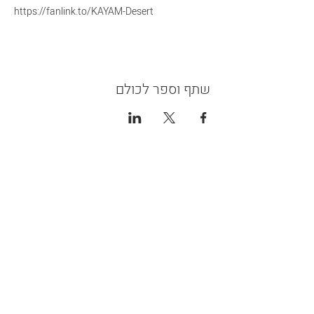
https://fanlink.to/KAYAM-Desert
שתף וספר לכולם
צור קשר
שלח
הצהרת נגישות