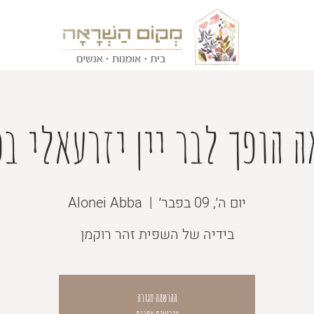
 הופך לבר יין יזרעאלי ב
יום ה׳, 09 בפבר׳
  |  
Alonei Abba
בידיה של השפית זהר רוקמן
ההרשמה סגורה