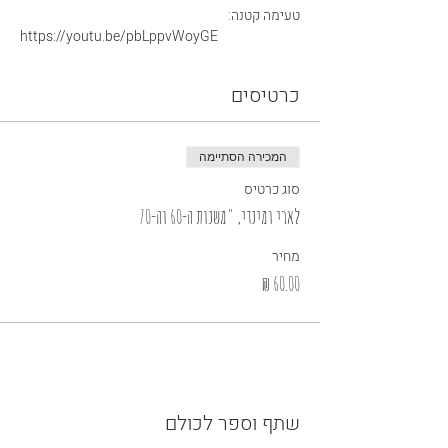
טעימה קטנה:
https://youtu.be/pbLppvWoyGE
כרטיסים
המכירה הסתיימה
סוג כרטיס
לארי ומינדי, "משנות ה-60 וה-70
מחיר
שתף וספר לכולם