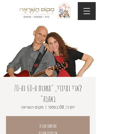
לארי ומינדי, "משנות ה-60 וה-70
באהבה"
יום ה׳, 08 בספט׳
  |  
מקום השראה
ההרשמה סגורה
אירועים אחרים