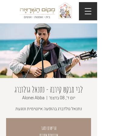
לבי מבקש קירבה - נתנאל גולדברג
יום ד׳, 08 בדצמ׳
  |  
Alonei Abba
נתנאל גולדברג בהופעה אינטימית ונוגעת
הרישום נסגר
אירועים אחרים