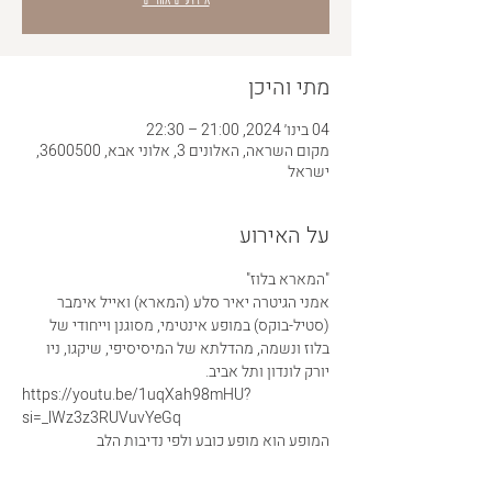
מתי והיכן
04 בינו׳ 2024, 21:00 – 22:30
מקום השראה, האלונים 3, אלוני אבא, 3600500,
ישראל
על האירוע
"המארא בלוז" 
אמני הגיטרה יאיר סלע (המארא) ואייל אימבר 
(סטיל-בוקס) במופע אינטימי, מסוגנן וייחודי של 
בלוז ונשמה, מהדלתא של המיסיסיפי, שיקגו, ניו 
יורק לונדון ותל אביב.
https://youtu.be/1uqXah98mHU?
si=_lWz3z3RUVuvYeGq
המופע הוא מופע כובע ולפי נדיבות הלב