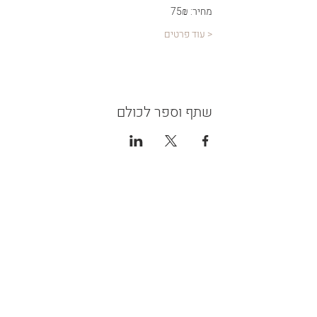
מחיר: 75₪  
< עוד פרטים
שתף וספר לכולם
צור קשר
שלח